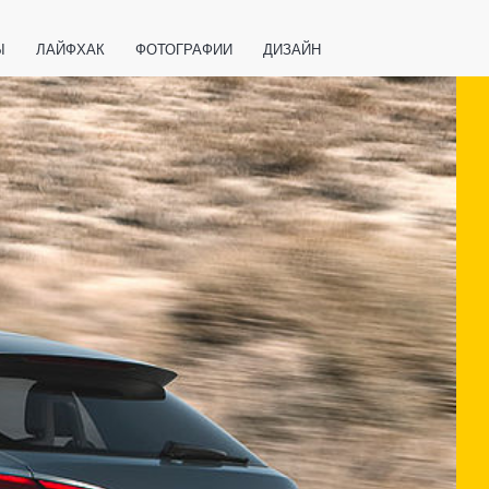
Ы
ЛАЙФХАК
ФОТОГРАФИИ
ДИЗАЙН
ВАЖНО ЗНАТЬ
СПОРТ
СМАРТФОНЫ
ПОЛЕЗНОЕ