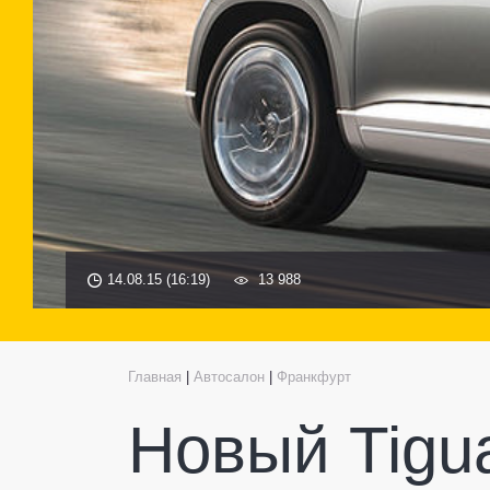
14.08.15 (16:19)
13 988
Главная
|
Автосалон
|
Франкфурт
Новый Tigu