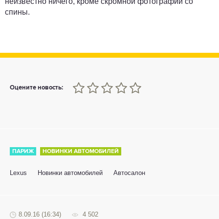
неизвестно ничего, кроме скромной фотографии со
спины.
0
1
2
3
4
5
Оцените новость:
ПАРИЖ
НОВИНКИ АВТОМОБИЛЕЙ
Lexus
Новинки автомобилей
Автосалон
8.09.16 (16:34)
4 502