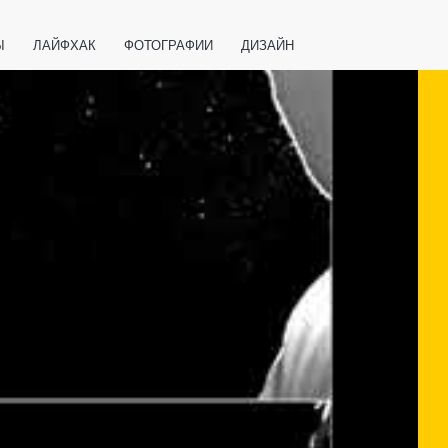
Ы
ЛАЙФХАК
ФОТОГРАФИИ
ДИЗАЙН
ВАЖНО ЗНАТЬ
СПОРТ
СМАРТФОНЫ
ПОЛЕЗНОЕ