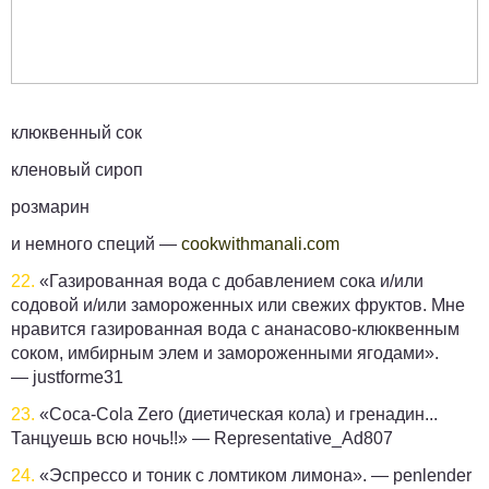
клюквенный сок
кленовый сироп
розмарин
и немного специй —
cookwithmanali.com
22.
«Газированная вода с добавлением сока и/или
содовой и/или замороженных или свежих фруктов. Мне
нравится газированная вода с ананасово-клюквенным
соком, имбирным элем и замороженными ягодами».
—
justforme31
23.
«Coca-Cola Zero (диетическая кола) и гренадин...
Танцуешь всю ночь!!» —
Representative_Ad807
24.
«Эспрессо и тоник с ломтиком лимона». —
penlender