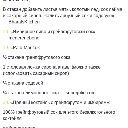
В стакан добавить листья мяты, колотый лед, сок лайма
и сахарный сироп. Налить арбузный сок и содовую».
—
BharatsKitchen
18.
«Имбирное пиво и грейпфрутовый сок».
—
menerenebene
19.
«Palo-Marita»:
½ стакана грейпфрутового сока
1 столовая ложка сиропа агавы (можно также
использовать сахарный сироп)
¼ стакана содовой
¼ стакана лимонного сока —
soberjulie.com
20.
«Пряный коктейль с грейпфрутом и имбирем»:
100% грейпфрутовый сок для этого безалкогольного
коктейля