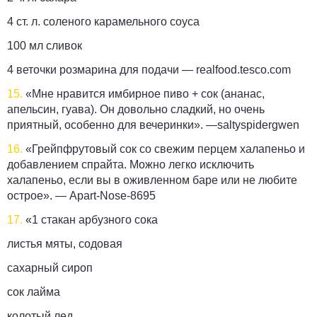
4 ст. л. соленого карамельного соуса
100 мл сливок
4 веточки розмарина для подачи —
realfood.tesco.com
15.
«Мне нравится имбирное пиво + сок (ананас,
апельсин, гуава). Он довольно сладкий, но очень
приятный, особенно для вечеринки». —
saltyspidergwen
16.
«Грейпфрутовый сок со свежим перцем халапеньо и
добавлением спрайта. Можно легко исключить
халапеньо, если вы в оживленном баре или не любите
острое». —
Apart-Nose-8695
17.
«1 стакан арбузного сока
листья мяты, содовая
сахарный сироп
сок лайма
колотый лед