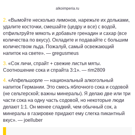
alkoimperia.ru
2.
«Вымойте несколько лимонов, нарежьте их дольками,
удалите косточки, смешайте (цедру и все) с водой,
отфильтруйте мякоть и добавьте гренадин и сахар (все
количества по вкусу). Охладите и подавайте с большим
количеством льда. Пожалуй, самый освежающий
напиток на свете». —
gregusmeus
3.
«Сок личи, спрайт + свежие листья мяты.
Соотношение сока и спрайта 3:1». —
rim2809
4.
«Апфельшорле — национальный алкогольный
напиток Германии. Это смесь яблочного сока и содовой
(не сельтерской; важны минералы). Я делаю две или три
части сока на одну часть содовой, но некоторые люди
делают 1:1. Он менее сладкий, чем обычный сок, а
минералы в газировке придают ему слегка пикантный
вкус». —
joelluber