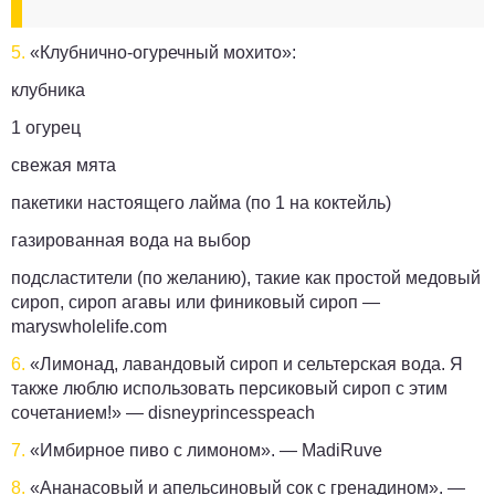
5.
«Клубнично-огуречный мохито»:
клубника
1 огурец
свежая мята
пакетики настоящего лайма (по 1 на коктейль)
газированная вода на выбор
подсластители (по желанию), такие как простой медовый
сироп, сироп агавы или финиковый сироп —
maryswholelife.com
6.
«Лимонад, лавандовый сироп и сельтерская вода. Я
также люблю использовать персиковый сироп с этим
сочетанием!» —
disneyprincesspeach
7.
«Имбирное пиво с лимоном». —
MadiRuve
8.
«Ананасовый и апельсиновый сок с гренадином». —