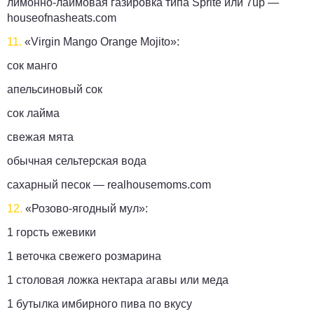
лимонно-лаймовая газировка типа Sprite или 7up —
houseofnasheats.com
11.
«Virgin Mango Orange Mojito»:
сок манго
апельсиновый сок
сок лайма
свежая мята
обычная сельтерская вода
сахарный песок —
realhousemoms.com
12.
«Розово-ягодный мул»:
1 горсть ежевики
1 веточка свежего розмарина
1 столовая ложка нектара агавы или меда
1 бутылка имбирного пива по вкусу