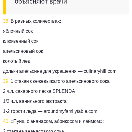
объясняют врачи
38.
В равных количествах:
яблочный сок
клюквенный сок
апельсиновый сок
колотый лед
дольки апельсина для украшения —
culinaryhill.com
39.
1 стакан свежевыжатого апельсинового сока
2 ч.л. сахарного песка SPLENDA
1/2 ч.л. ванильного экстракта
1-2 горсти льда —
aroundmyfamilytable.com
40.
«Пунш с ананасом, абрикосом и лаймом»:
2 стакана ананасового сока