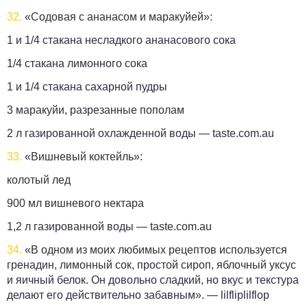
32.
«Содовая с ананасом и маракуйей»:
1 и 1/4 стакана несладкого ананасового сока
1/4 стакана лимонного сока
1 и 1/4 стакана сахарной пудры
3 маракуйи, разрезанные пополам
2 л газированной охлажденной воды —
taste.com.au
33.
«Вишневый коктейль»:
колотый лед
900 мл вишневого нектара
1,2 л газированной воды —
taste.com.au
34.
«В одном из моих любимых рецептов используется
гренадин, лимонный сок, простой сироп, яблочный уксус
и яичный белок. Он довольно сладкий, но вкус и текстура
делают его действительно забавным». —
lilfliplilflop