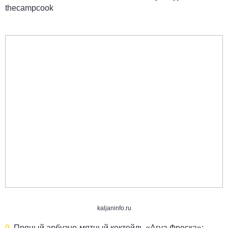
thecampcook
kaljaninfo.ru
9.
Пряный арбузно-мятный коктейль «Агуа Фреска»: