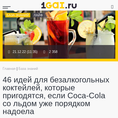
БАЗА ЗНАНИЙ
ЛАЙФ
21.12.22 (11:35)
2 358
Главная
|
База знаний
46 идей для безалкогольных
коктейлей, которые
пригодятся, если Coca-Cola
со льдом уже порядком
надоела