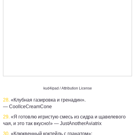
kud4ipad / Attribution License
28.
«Клубная газировка и гренадин».
—
CoolIceCreamCone
29.
«Я готовлю игристую смесь из сидра и щавелевого
чая, и это так вкусно!» —
JustAnotherAviatrix
30.
«Клюквенный коктейль с гранатом»: