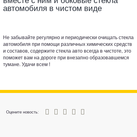
вместе с ним и боковые стекла
автомобиля в чистом виде
Не забывайте регулярно и периодически очищать стекла
автомобиля при помощи различных химических средств
и составов, содержите стекла авто всегда в чистоте, это
поможет вам на дороге при внезапно образовавшемся
тумане. Удачи всем !
0
1
2
3
4
5
Оцените новость: