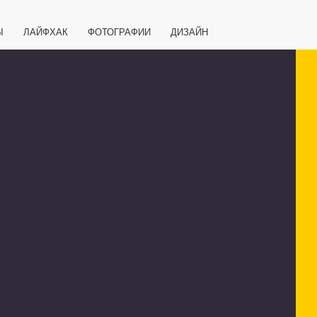
Ы
ЛАЙФХАК
ФОТОГРАФИИ
ДИЗАЙН
ВАЖНО ЗНАТЬ
СПОРТ
СМАРТФОНЫ
ПОЛЕЗНОЕ