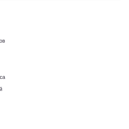
ов
са
й