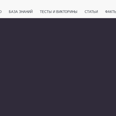
О
БАЗА ЗНАНИЙ
ТЕСТЫ И ВИКТОРИНЫ
СТАТЬИ
ФАКТ
ЕТЫ
ЖИВОТНЫЕ
ПОЛЕЗНО ЗНАТЬ
ЗАКОНОДАТЕЛЬСТВО
НОЛОГИИ