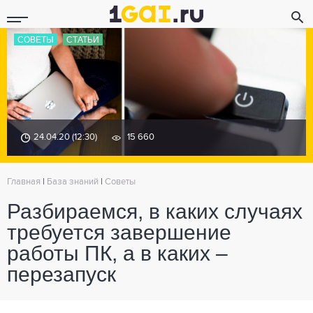
СОВЕТЫ
СТАТЬИ
24.04.20 (12:30)
15 660
Главная
|
База знаний
|
Советы
Разбираемся, в каких случаях
требуется завершение
работы ПК, а в каких –
перезапуск