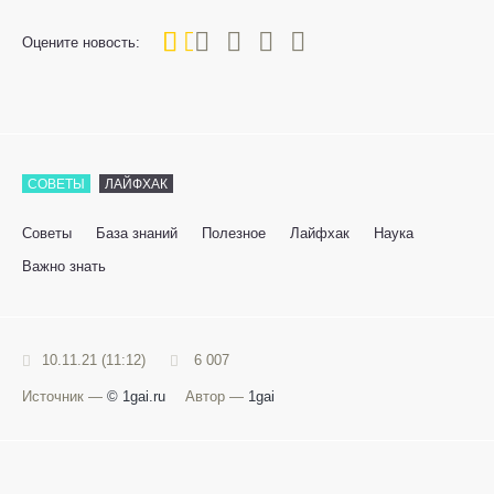
20
1
2
3
4
5
Оцените новость:
СОВЕТЫ
ЛАЙФХАК
Советы
База знаний
Полезное
Лайфхак
Наука
Важно знать
10.11.21 (11:12)
6 007
Источник —
© 1gai.ru
Автор —
1gai