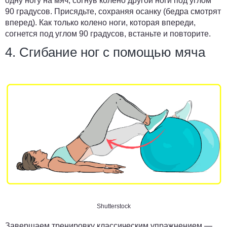
одну ногу на мяч, согнув колено другой ноги под углом
90 градусов. Присядьте, сохраняя осанку (бедра смотрят
вперед). Как только колено ноги, которая впереди,
согнется под углом 90 градусов, встаньте и повторите.
4. Сгибание ног с помощью мяча
Shutterstock
Завершаем тренировку классическим упражнением —