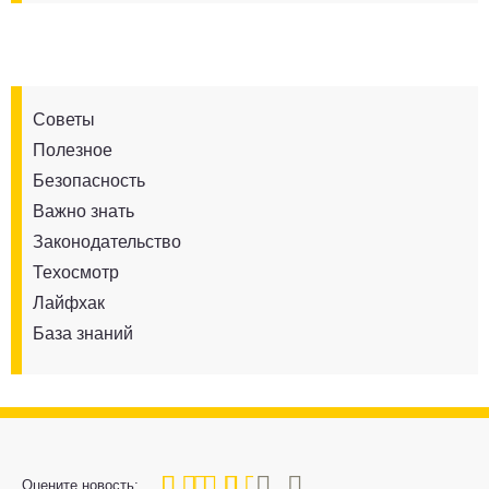
Советы
Полезное
Безопасность
Важно знать
Законодательство
Техосмотр
Лайфхак
База знаний
60
1
2
3
4
5
Оцените новость: