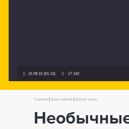
15.09.15 (01:13)
17 140
Главная
|
База знаний
|
Важно знать
Необычные