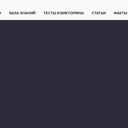
О
БАЗА ЗНАНИЙ
ТЕСТЫ И ВИКТОРИНЫ
СТАТЬИ
ФАКТЫ
ЕТЫ
ЖИВОТНЫЕ
ПОЛЕЗНО ЗНАТЬ
ЗАКОНОДАТЕЛЬСТВО
НОЛОГИИ