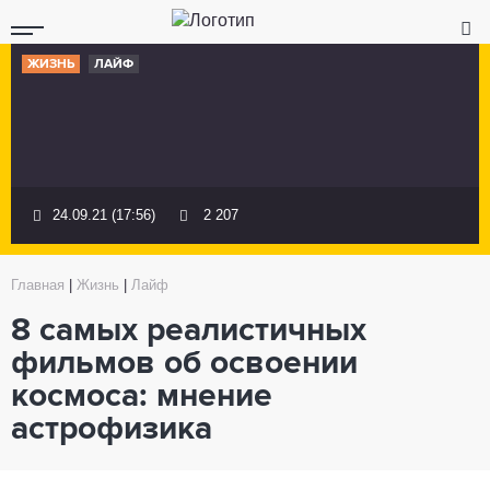
ЖИЗНЬ
ЛАЙФ
24.09.21 (17:56)
2 207
Главная
|
Жизнь
|
Лайф
8 самых реалистичных
фильмов об освоении
космоса: мнение
астрофизика