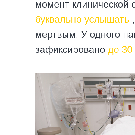
момент клинической 
буквально услышать
,
мертвым. У одного п
зафиксировано
до 30