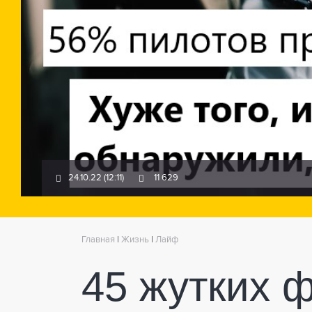
24.10.22 (12:11)
11 629
Главная
|
Жизнь
|
Лайф
45 жутких ф