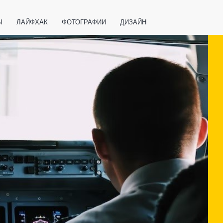
Ы
ЛАЙФХАК
ФОТОГРАФИИ
ДИЗАЙН
ВАЖНО ЗНАТЬ
СПОРТ
СМАРТФОНЫ
ПОЛЕЗНОЕ