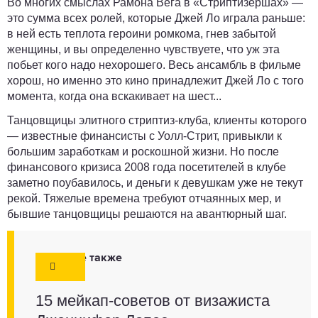
Во многих смыслах Рамона Вега в «Стриптизершах» —
это сумма всех ролей, которые Джей Ло играла раньше:
в ней есть теплота героини ромкома, гнев забытой
женщины, и вы определенно чувствуете, что уж эта
побьет кого надо нехорошего. Весь ансамбль в фильме
хорош, но именно это кино принадлежит Джей Ло с того
момента, когда она вскакивает на шест...
Танцовщицы элитного стриптиз-клуба, клиенты которого
— известные финансисты с Уолл-Стрит, привыкли к
большим заработкам и роскошной жизни. Но после
финансового кризиса 2008 года посетителей в клубе
заметно поубавилось, и деньги к девушкам уже не текут
рекой. Тяжелые времена требуют отчаянных мер, и
бывшие танцовщицы решаются на авантюрный шаг.
Смотрите также
15 мейкап-советов от визажиста