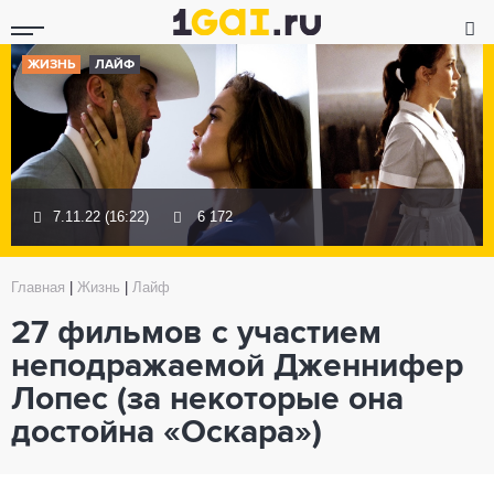
ЖИЗНЬ
ЛАЙФ
7.11.22 (16:22)
6 172
Главная
|
Жизнь
|
Лайф
27 фильмов с участием
неподражаемой Дженнифер
Лопес (за некоторые она
достойна «Оскара»)