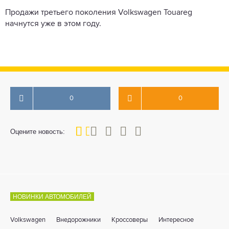
Продажи третьего поколения Volkswagen Touareg
начнутся уже в этом году.
0
0
20
1
2
3
4
5
Оцените новость:
НОВИНКИ АВТОМОБИЛЕЙ
Volkswagen
Внедорожники
Кроссоверы
Интересное