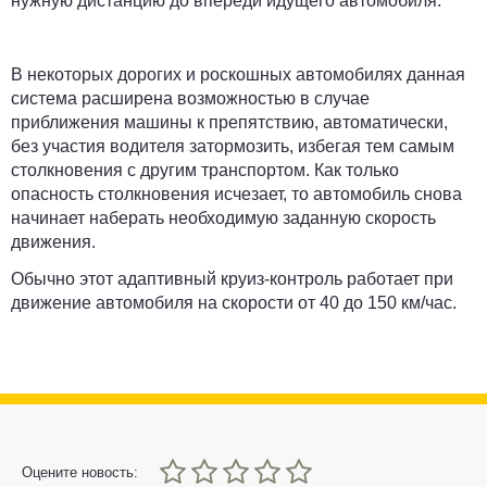
нужную дистанцию до впереди идущего автомобиля.
В некоторых дорогих и роскошных автомобилях данная
система расширена возможностью в случае
приближения машины к препятствию, автоматически,
без участия водителя затормозить, избегая тем самым
столкновения с другим транспортом. Как только
опасность столкновения исчезает, то автомобиль снова
начинает наберать необходимую заданную скорость
движения.
Обычно этот адаптивный круиз-контроль работает при
движение автомобиля на скорости от 40 до 150 км/час.
0
1
2
3
4
5
Оцените новость: