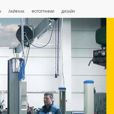
Ы
ЛАЙФХАК
ФОТОГРАФИИ
ДИЗАЙН
ВАЖНО ЗНАТЬ
СПОРТ
СМАРТФОНЫ
ПОЛЕЗНОЕ