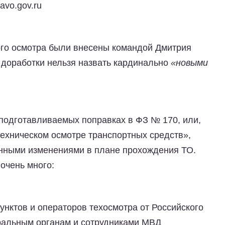
avo.gov.ru
ого осмотра были внесены командой Дмитрия
 доработки нельзя назвать кардинально
«новыми
 подготавливаемых поправках в ФЗ № 170, или,
техническом осмотре транспортных средств»,
онными изменениями в плане прохождения ТО.
очень много:
унктов и операторов техосмотра от Российского
ральным органам и сотрудниками МВД