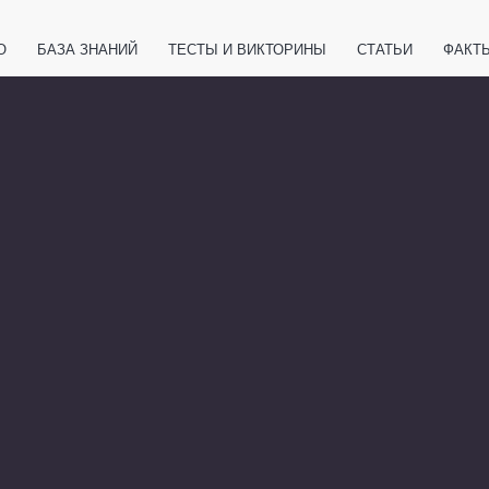
О
БАЗА ЗНАНИЙ
ТЕСТЫ И ВИКТОРИНЫ
СТАТЬИ
ФАКТ
ЕТЫ
ЖИВОТНЫЕ
ПОЛЕЗНО ЗНАТЬ
ЗАКОНОДАТЕЛЬСТВО
НОЛОГИИ