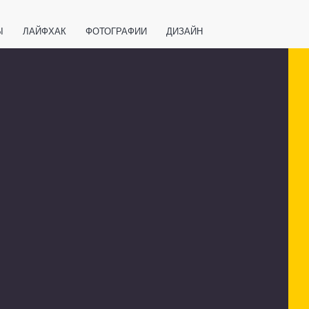
Ы
ЛАЙФХАК
ФОТОГРАФИИ
ДИЗАЙН
ВАЖНО ЗНАТЬ
СПОРТ
СМАРТФОНЫ
ПОЛЕЗНОЕ