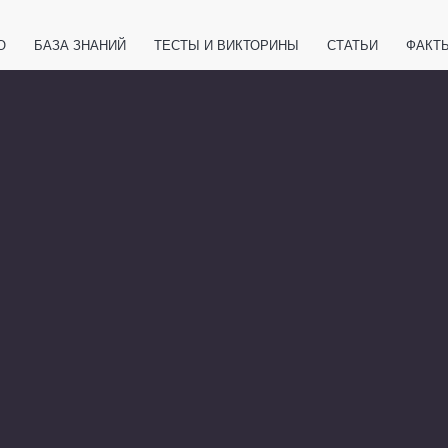
О
БАЗА ЗНАНИЙ
ТЕСТЫ И ВИКТОРИНЫ
СТАТЬИ
ФАКТ
ЕТЫ
ЖИВОТНЫЕ
ПОЛЕЗНО ЗНАТЬ
ЗАКОНОДАТЕЛЬСТВО
НОЛОГИИ