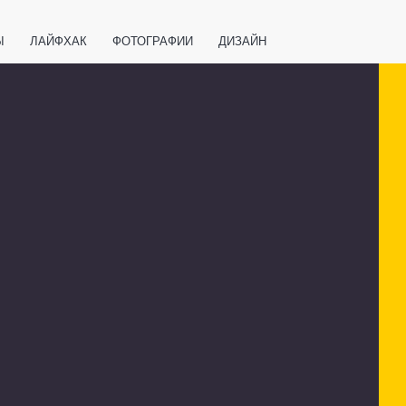
Ы
ЛАЙФХАК
ФОТОГРАФИИ
ДИЗАЙН
ВАЖНО ЗНАТЬ
СПОРТ
СМАРТФОНЫ
ПОЛЕЗНОЕ