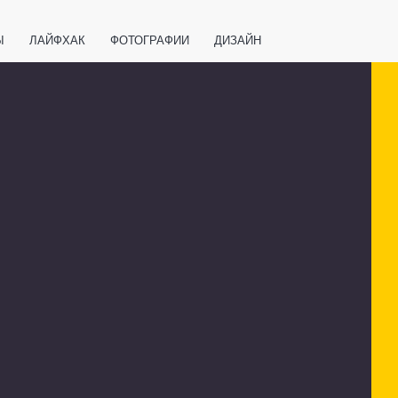
Ы
ЛАЙФХАК
ФОТОГРАФИИ
ДИЗАЙН
ВАЖНО ЗНАТЬ
СПОРТ
СМАРТФОНЫ
ПОЛЕЗНОЕ