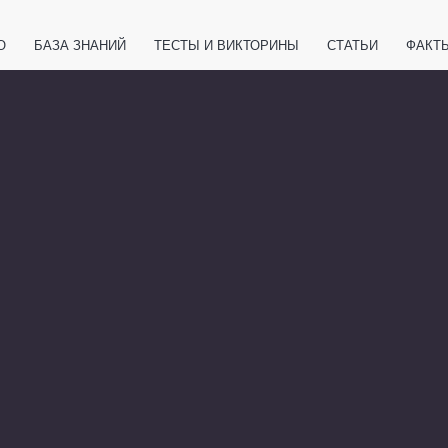
О
БАЗА ЗНАНИЙ
ТЕСТЫ И ВИКТОРИНЫ
СТАТЬИ
ФАКТ
ЕТЫ
ЖИВОТНЫЕ
ПОЛЕЗНО ЗНАТЬ
ЗАКОНОДАТЕЛЬСТВО
НОЛОГИИ