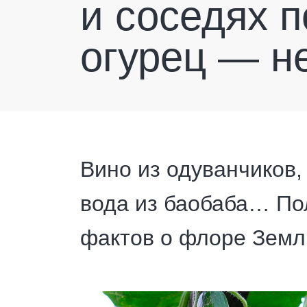
и соседях п
огурец — н
Вино из одуванчиков,
вода из баобаба… По
фактов о флоре Земл