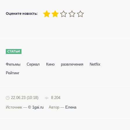
40
1
2
3
4
5
Оцените новость:
СТАТЬИ
Фильмы
Сериал
Кино
развлечения
Netflix
Рейтинг
22.06.23 (10:18)
8 204
Источник —
© 1gai.ru
Автор —
Елена