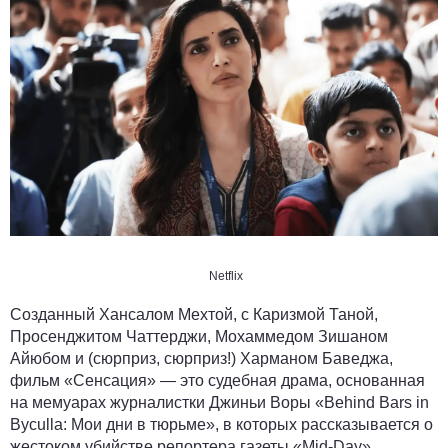
Netflix
Созданный Хансалом Мехтой, с Каризмой Таной,
Просенджитом Чаттерджи, Мохаммедом Зишаном
Айюбом и (сюрприз, сюрприз!) Харманом Баведжа,
фильм «Сенсация» — это судебная драма, основанная
на мемуарах журналистки Джиньи Воры «Behind Bars in
Byculla: Мои дни в тюрьме», в которых рассказывается о
жестоком убийстве репортера газеты «Mid-Day»