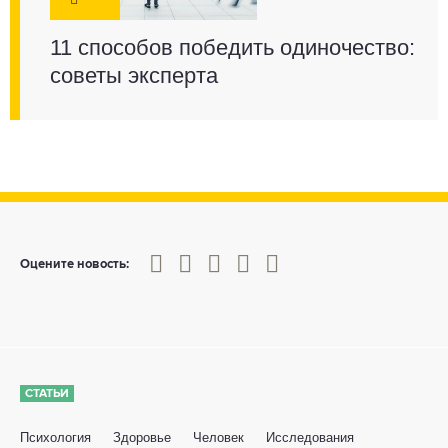
11 способов победить одиночество:
советы эксперта
0
1
2
3
4
5
Оцените новость:
СТАТЬИ
Психология
Здоровье
Человек
Исследования