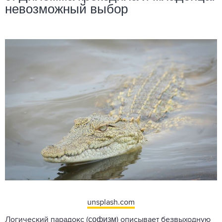
невозможный выбор
unsplash.com
софизм
Логический парадокс (
)
описывает
безвыходную