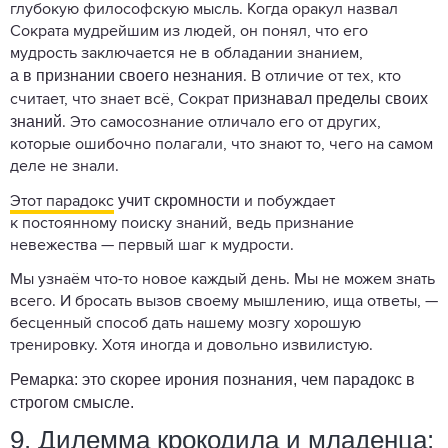
глубокую философскую мысль. Когда оракул назвал
Сократа мудрейшим из людей, он понял, что его
мудрость заключается не в обладании знанием,
а в признании своего незнания
. В отличие от тех, кто
признавал пределы своих
считает, что знает всё, Сократ
знаний
. Это самосознание отличало его от других,
которые ошибочно полагали, что знают то, чего на самом
деле не знали.
учит скромности
Этот парадокс
и побуждает
к постоянному поиску знаний, ведь признание
невежества — первый шаг к мудрости.
Мы узнаём что-то новое каждый день. Мы не можем знать
всего. И бросать вызов своему мышлению, ища ответы, —
бесценный способ дать нашему мозгу хорошую
тренировку. Хотя иногда и довольно извилистую.
Ремарка: это скорее ирония познания, чем парадокс в
строгом смысле.
9. Дилемма крокодила и младенца: