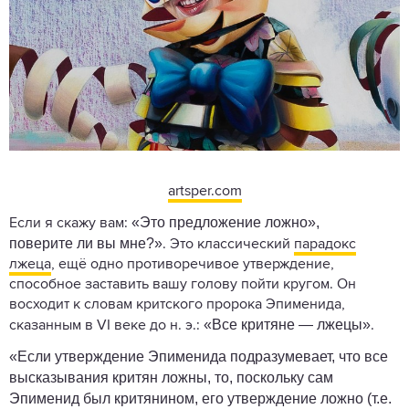
artsper.com
«Это предложение ложно»,
Если я скажу вам:
поверите ли вы мне?»
. Это классический
парадокс
лжеца
, ещё одно противоречивое утверждение,
способное заставить вашу голову пойти кругом. Он
восходит к словам критского пророка Эпименида,
«Все критяне — лжецы»
сказанным в VI веке до н. э.:
.
«Если утверждение Эпименида подразумевает, что все
высказывания критян ложны, то, поскольку сам
Эпименид был критянином, его утверждение ложно (т.е.