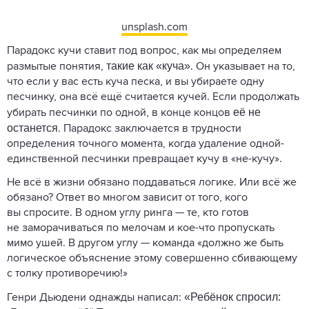
unsplash.com
Парадокс кучи ставит под вопрос, как мы определяем
такие как «куча»
размытые понятия,
. Он указывает на то,
что если у вас есть куча песка, и вы убираете одну
песчинку, она всё ещё считается кучей. Если продолжать
её не
убирать песчинки по одной, в конце концов
останется
. Парадокс заключается в трудности
определения точного момента, когда удаление одной-
единственной песчинки превращает кучу в «не-кучу».
Не всё в жизни обязано поддаваться логике. Или всё же
обязано? Ответ во многом зависит от того, кого
вы спросите. В одном углу ринга — те, кто готов
не заморачиваться по мелочам и кое-что пропускать
мимо ушей. В другом углу — команда «должно же быть
логическое объяснение этому совершенно сбивающему
с толку противоречию!»
«Ребёнок спросил:
Генри Дьюдени однажды написал: