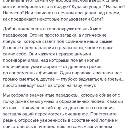
привязать этот самый бутерброд маслом вверх к спине
кота и подбросить его в воздух? Куда он упадет? На лапы?
На масло? Или зависнет в вечном вращении над полом,
как предрекают некоторые пользователи Сети?
Добро пожаловать в головокружительный мир
парадоксов! Это не просто загадки, а логические
ловушки, которые ставят под сомнение наши самые
базовые представления о реальности, языке и даже
самих себе. Они кажутся неразрешимыми
противоречиями, над которыми ломали копья
величайшие умы истории — от древних греков
до современных физиков. Одни парадоксы заставят вас
громко смеяться, другие — глубоко задуматься, а третьи…
просто выведут мозг из строя на пару минут.
Мы собрали знаменитые парадоксы, которые сбивают с
толку даже самых умных и образованных людей. Каждый
из них — как маленький взрыв для вашего сознания,
заставляющий пересмотреть очевидное. Пристегните
ремни, отбросьте уверенность в собственной логике и
приготовьтесь к путешествию по самым запутанным