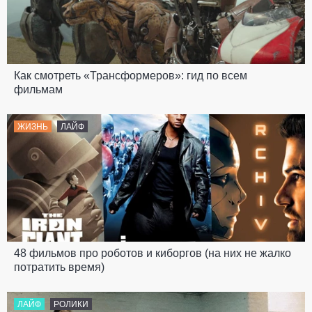
Как смотреть «Трансформеров»: гид по всем
фильмам
ЖИЗНЬ
ЛАЙФ
48 фильмов про роботов и киборгов (на них не жалко
потратить время)
ЛАЙФ
РОЛИКИ