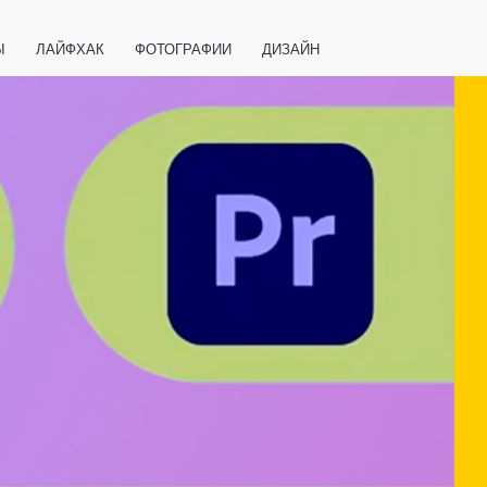
Ы
ЛАЙФХАК
ФОТОГРАФИИ
ДИЗАЙН
ВАЖНО ЗНАТЬ
СПОРТ
СМАРТФОНЫ
ПОЛЕЗНОЕ