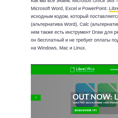
Как мы все знаем, Microsoft Office 365
Microsoft Word, Excel и PowerPoint.
Libr
исходным кодом, который поставляет
(альтернатива Word),
Calc
(альтернатив
нем также есть
инструмент Draw
для р
он бесплатный и не требует оплаты по
на Windows, Mac и Linux.