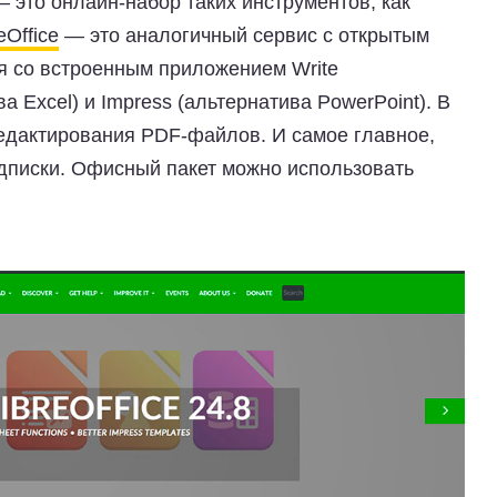
 — это онлайн-набор таких инструментов, как
eOffice
— это аналогичный сервис с открытым
ся со встроенным приложением
Write
а Excel) и
Impress
(альтернатива PowerРoint). В
едактирования PDF-файлов. И самое главное,
дписки.
Офисный пакет можно использовать