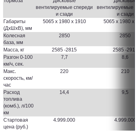
Тормоза
Дисковые
Дисковые
вентилируемые спереди
вентилируемые с
и сзади
и сзади
Габариты
5065 x 1980 x 1910
5065 x 1980 x 
(ДхШхВ), мм
Колесная
2850
2850
база, мм
Масса, кг
2585 -2815
2585 -2915
Разгон 0-100
7,7
8,6
км/ч, сек.
Макс.
220
210
скорость, км/
час
Расход
14,4
9,5
топлива
(комб.), л/100
км
Стартовая
4.999.000
4.999.000
цена (руб.)