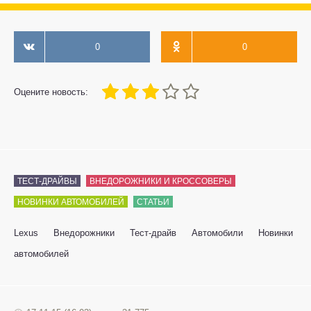
0
0
60
1
2
3
4
5
Оцените новость:
ТЕСТ-ДРАЙВЫ
ВНЕДОРОЖНИКИ И КРОССОВЕРЫ
НОВИНКИ АВТОМОБИЛЕЙ
СТАТЬИ
Lexus
Внедорожники
Тест-драйв
Автомобили
Новинки
автомобилей