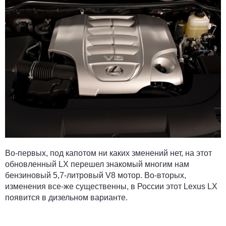
Во-первых, под капотом ни каких зменений нет, на этот
обновленный LX перешел знакомый многим нам
бензиновый 5,7-литровый V8 мотор. Во-вторых,
изменения все-же существенны, в России этот Lexus LX
появится в дизельном варианте.