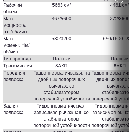
Рабочий
5663 см³
4461 см³
объем
Макс.
367/5600
272/3600
мощность,
л.с./об/мин
Макс.
530/3200
650/1600–28
момент, Нм/
об/мин
Тип привода
Полный
Полный
Трансмиссия
8АКП
6АКП
Передняя
Гидропневматическая, на
Гидропневматичес
подвеска
двойных поперечных
двойных попер
рычагах, со
рычагах, с
стабилизатором
стабилизато
поперечной устойчивости
поперечной устой
Задняя
Гидропневматическая,
Гидропневматич
подвеска
зависимая рычажная, со
зависимая рычаж
стабилизатором
стабилизато
поперечной устойчивости
поперечной устой