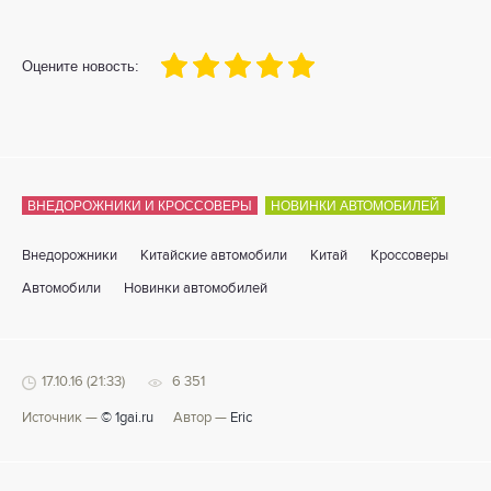
100
1
2
3
4
5
Оцените новость:
ВНЕДОРОЖНИКИ И КРОССОВЕРЫ
НОВИНКИ АВТОМОБИЛЕЙ
Внедорожники
Китайские автомобили
Китай
Кроссоверы
Автомобили
Новинки автомобилей
17.10.16 (21:33)
6 351
Источник —
© 1gai.ru
Автор —
Eric