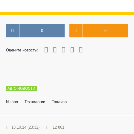
0
0
0
1
2
3
4
5
Оцените новость:
АВТО НОВОСТИ
Nissan
Технологии
Топливо
13.10.14 (23:32)
12 861