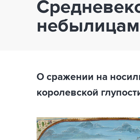
Средневеко
небылицам
О сражении на носилк
королевской глупост