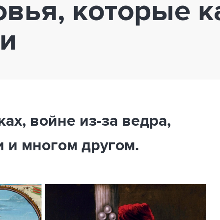
вья, которые к
и
ах, войне из-за ведра,
и и многом другом.