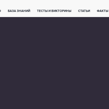
О
БАЗА ЗНАНИЙ
ТЕСТЫ И ВИКТОРИНЫ
СТАТЬИ
ФАКТЫ
ЕТЫ
ЖИВОТНЫЕ
ПОЛЕЗНО ЗНАТЬ
ЗАКОНОДАТЕЛЬСТВО
НОЛОГИИ