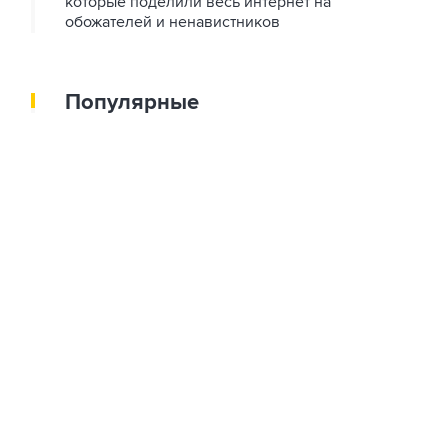
которые поделили весь интернет на
обожателей и ненавистников
Популярные