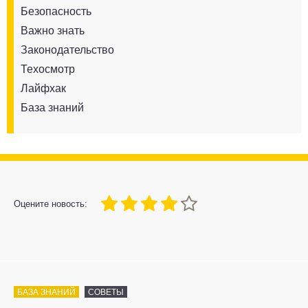
Безопасность
Важно знать
Законодательство
Техосмотр
Лайфхак
База знаний
80
1
2
3
4
5
Оцените новость:
БАЗА ЗНАНИЙ
СОВЕТЫ