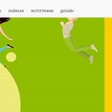
Ы
ЛАЙФХАК
ФОТОГРАФИИ
ДИЗАЙН
ВАЖНО ЗНАТЬ
СПОРТ
СМАРТФОНЫ
ПОЛЕЗНОЕ