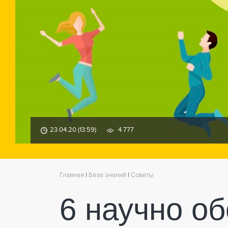
23.04.20 (13:59)
4 777
Главная
|
База знаний
|
Советы
6 научно о