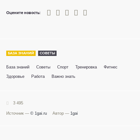
0
1
2
3
4
5
Оцените новость:
БАЗА ЗНАНИЙ
СОВЕТЫ
База знаний
Советы
Спорт
Тренировка
Фитнес
Здоровье
Работа
Важно знать
3 495
Источник —
© 1gai.ru
Автор —
1gai