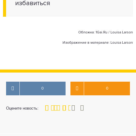
избавиться
Обложка: 1Gai.Ru /
Louisa Larson
Изображение в материале:
Louisa Larson
0
0
60
1
2
3
4
5
Оцените новость: