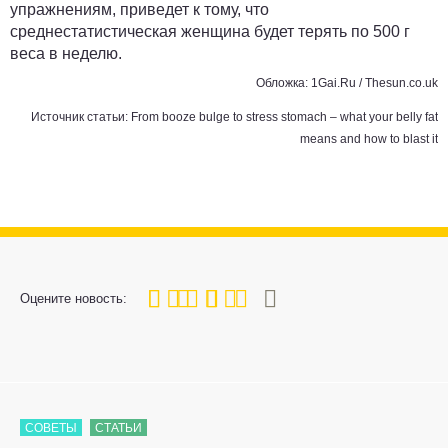
упражнениям, приведет к тому, что
среднестатистическая женщина
будет терять по 500 г
веса в неделю
.
Обложка: 1Gai.Ru / Thesun.co.uk
Источник статьи:
From booze bulge to stress stomach – what your belly fat
means and how to blast it
80
1
2
3
4
5
Оцените новость:
СОВЕТЫ
СТАТЬИ