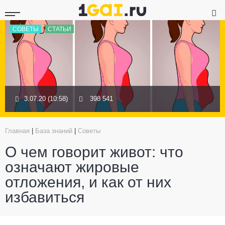
СОВЕТЫ
СТАТЬИ
3.07.20 (10:58)
398 541
Главная
|
База знаний
|
Советы
О чем говорит живот: что
означают жировые
отложения, и как от них
избавиться