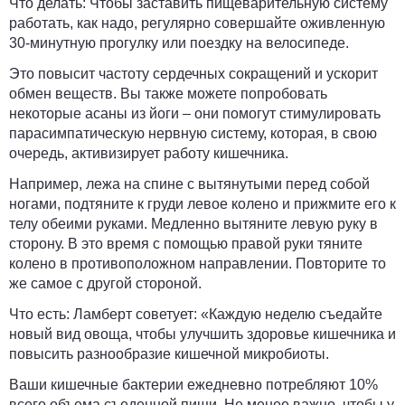
Что делать:
Чтобы заставить пищеварительную систему
работать, как надо, регулярно совершайте оживленную
30-минутную прогулку или поездку на велосипеде.
Это повысит частоту сердечных сокращений и ускорит
обмен веществ. Вы также можете попробовать
некоторые асаны из йоги – они помогут стимулировать
парасимпатическую нервную систему, которая, в свою
очередь, активизирует работу кишечника.
Например, лежа на спине с вытянутыми перед собой
ногами, подтяните к груди левое колено и прижмите его к
телу обеими руками. Медленно вытяните левую руку в
сторону. В это время с помощью правой руки тяните
колено в противоположном направлении. Повторите то
же самое с другой стороной.
Что есть:
Ламберт советует: «Каждую неделю съедайте
новый вид овоща, чтобы улучшить здоровье кишечника и
повысить разнообразие кишечной микробиоты.
Ваши кишечные бактерии ежедневно потребляют 10%
всего объема съеденной пищи. Не менее важно, чтобы у