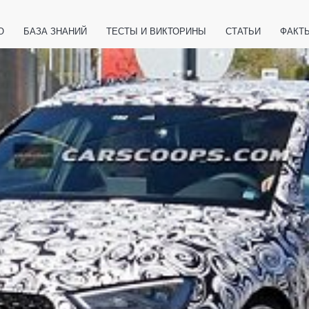
О
БАЗА ЗНАНИЙ
ТЕСТЫ И ВИКТОРИНЫ
СТАТЬИ
ФАКТ
ЕТЫ
ЖИВОТНЫЕ
ПОЛЕЗНО ЗНАТЬ
ЗАКОНОДАТЕЛЬСТВО
НОЛОГИИ