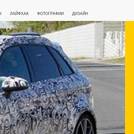
Ы
ЛАЙФХАК
ФОТОГРАФИИ
ДИЗАЙН
ВАЖНО ЗНАТЬ
СПОРТ
СМАРТФОНЫ
ПОЛЕЗНОЕ