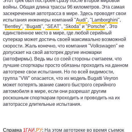
Этот трек был построен сразу после второй мировой
войны. Общая длина трассы 96 километров. Эта самая
засекреченная автотрасса в мире. Здесь проводят свои
испытания инженеры компаний "
Audi"
, "
Lamborghini
",
"
Bentley"
,
"Bugatti
",
"SEAT
",
"Skoda"
и
"Porsche
". Это
единственное место в мире, где любой серийный
суперкар может достичь своей максимально возможной
скорости. Жаль конечно, что компания "Volkswagen" не
допускает на свой автотрек другие иномарки
(автофирмы). Ведь мы со соей стороны считаеем, что
лучшие спорткары просто обязаны проходить на данном
автотреке свои испытания. Но по всей видимости,
группа "VW" опасается, что их модель Bugatti Veyron
может потерять звание самого быстрого серийного
автомобиля в мире, если они разрешат другим
роскошным спорткарам проходить и проводить на их
автотрассе длительные испытания.
Справка
1ГАИ.
РУ
:
На этом автотреке во время съемок