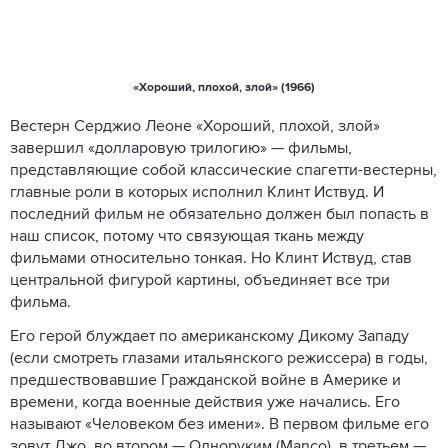
«Хороший, плохой, злой» (1966)
Вестерн Серджио Леоне «Хороший, плохой, злой»
завершил «долларовую трилогию» — фильмы,
представляющие собой классические спагетти-вестерны,
главные роли в которых исполнил Клинт Иствуд. И
последний фильм не обязательно должен был попасть в
наш список, потому что связующая ткань между
фильмами относительно тонкая. Но Клинт Иствуд, став
центральной фигурой картины, объединяет все три
фильма.
Его герой блуждает по американскому Дикому Западу
(если смотреть глазами итальянского режиссера) в годы,
предшествовавшие Гражданской войне в Америке и
времени, когда военные действия уже начались. Его
называют «Человеком без имени». В первом фильме его
зовут Джо, во втором — Одноруким (Manco), в третьем —