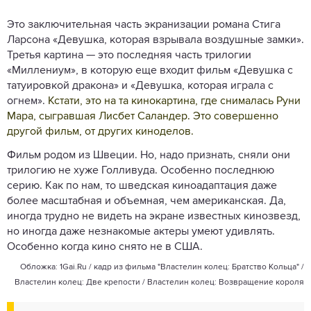
Это заключительная часть экранизации романа Стига
Ларсона «Девушка, которая взрывала воздушные замки».
Третья картина — это последняя часть трилогии
«Миллениум», в которую еще входит фильм «Девушка с
татуировкой дракона» и «Девушка, которая играла с
огнем».
Кстати, это на та кинокартина, где снималась Руни
Мара, сыгравшая Лисбет Саландер. Это совершенно
другой фильм, от других киноделов.
Фильм родом из Швеции. Но, надо признать, сняли они
трилогию не хуже Голливуда. Особенно последнюю
серию. Как по нам, то шведская киноадаптация даже
более масштабная и объемная, чем американская. Да,
иногда трудно не видеть на экране известных кинозвезд,
но иногда даже незнакомые актеры умеют удивлять.
Особенно когда кино снято не в США.
Обложка: 1Gai.Ru / кадр из фильма "Властелин колец: Братство Кольца" /
Властелин колец: Две крепости / Властелин колец: Возвращение короля