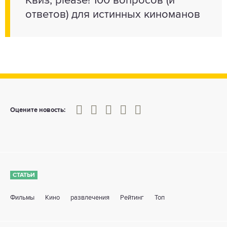
Квиз, please! 100 вопросов (и
ответов) для истинных киноманов
0
1
2
3
4
5
Оцените новость:
СТАТЬИ
Фильмы
Кино
развлечения
Рейтинг
Топ