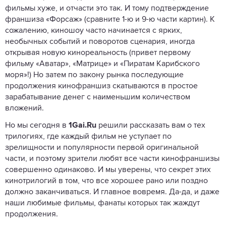
фильмы хуже, и отчасти это так. И тому подтверждение
франшиза «Форсаж» (сравните 1-ю и 9-ю части картин). К
сожалению, киношоу часто начинается с ярких,
необычных событий и поворотов сценария, иногда
открывая новую кинореальность (привет первому
фильму «Аватар», «Матрице» и «Пиратам Карибского
моря»!) Но затем по закону рынка последующие
продолжения кинофраншиз скатываются в простое
зарабатывание денег с наименьшим количеством
вложений.
Но мы сегодня в
1Gai.Ru
решили рассказать вам о тех
трилогиях, где каждый фильм не уступает по
зрелищности и популярности первой оригинальной
части, и поэтому зрители любят все части кинофраншизы
совершенно одинаково. И мы уверены, что секрет этих
кинотрилогий в том, что все хорошее рано или поздно
должно заканчиваться. И главное вовремя. Да-да, и даже
наши любимые фильмы, фанаты которых так жаждут
продолжения.