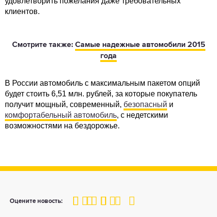
удовлетворить пожелания даже требовательных
клиентов.
Смотрите также:
Самые надежные автомобили 2015
года
В России автомобиль с максимальным пакетом опций
будет стоить 6,51 млн. рублей, за которые покупатель
получит мощный, современный,
безопасный
и
комфортабельный автомобиль
, с недетскими
возможностями на бездорожье.
100
1
2
3
4
5
Оцените новость: