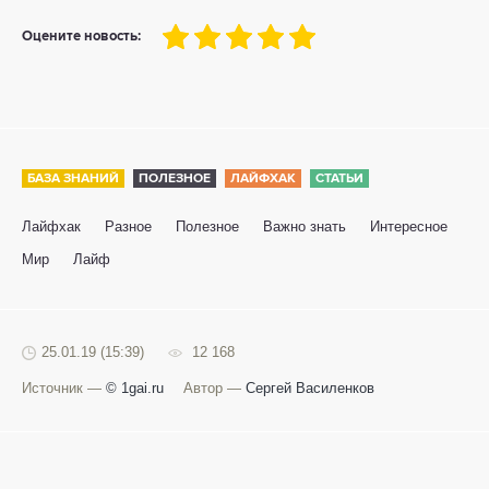
100
1
2
3
4
5
Оцените новость:
БАЗА ЗНАНИЙ
ПОЛЕЗНОЕ
ЛАЙФХАК
СТАТЬИ
Лайфхак
Разное
Полезное
Важно знать
Интересное
Мир
Лайф
25.01.19 (15:39)
12 168
Источник —
© 1gai.ru
Автор —
Сергей Василенков