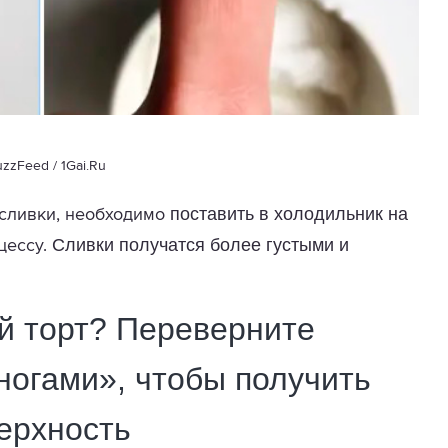
zzFeed / 1Gai.Ru
поставить в холодильник на
ь сливки, необходимо
Сливки получатся более густыми и
цессу.
ый торт? Переверните
ногами», чтобы получить
ерхность