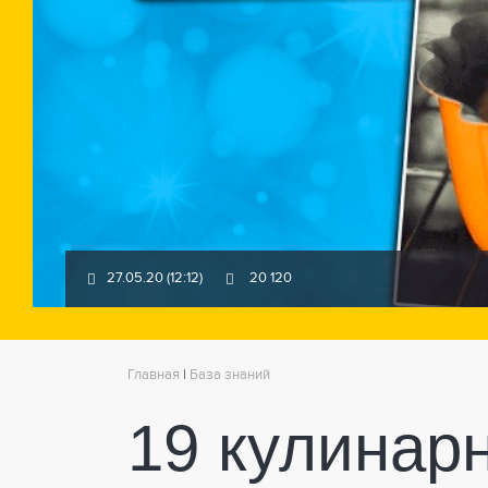
27.05.20 (12:12)
20 120
Главная
|
База знаний
19 кулинар