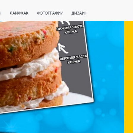
Ы
ЛАЙФХАК
ФОТОГРАФИИ
ДИЗАЙН
ВАЖНО ЗНАТЬ
СПОРТ
СМАРТФОНЫ
ПОЛЕЗНОЕ