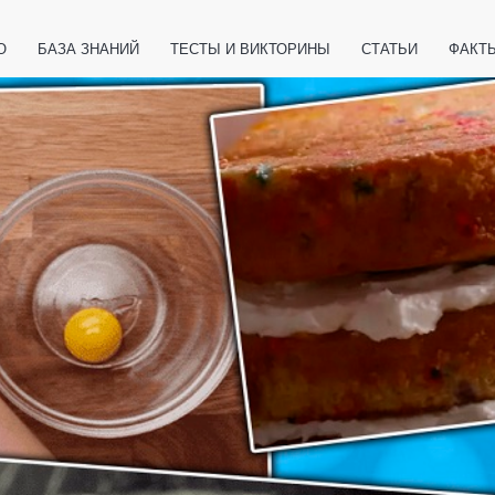
О
БАЗА ЗНАНИЙ
ТЕСТЫ И ВИКТОРИНЫ
СТАТЬИ
ФАКТ
ЕТЫ
ЖИВОТНЫЕ
ПОЛЕЗНО ЗНАТЬ
ЗАКОНОДАТЕЛЬСТВО
НОЛОГИИ