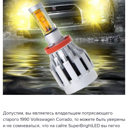
Допустим, вы являетесь владельцем потрясающего
старого 1990 Volkswagen Corrado, то можете быть уверены
и не сомневаться, что
на сайте SuperBrightLED
вы легко