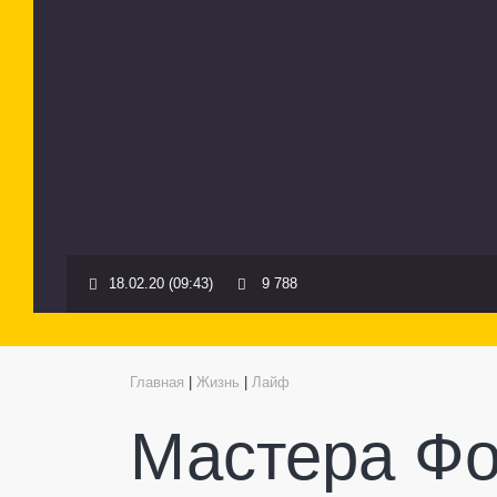
18.02.20 (09:43)
9 788
Главная
|
Жизнь
|
Лайф
Мастера Ф