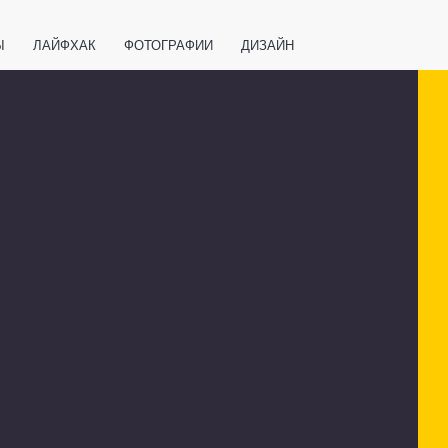
Ы
ЛАЙФХАК
ФОТОГРАФИИ
ДИЗАЙН
ВАЖНО ЗНАТЬ
СПОРТ
СМАРТФОНЫ
ПОЛЕЗНОЕ