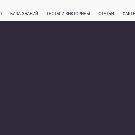
О
БАЗА ЗНАНИЙ
ТЕСТЫ И ВИКТОРИНЫ
СТАТЬИ
ФАКТ
ЕТЫ
ЖИВОТНЫЕ
ПОЛЕЗНО ЗНАТЬ
ЗАКОНОДАТЕЛЬСТВО
НОЛОГИИ