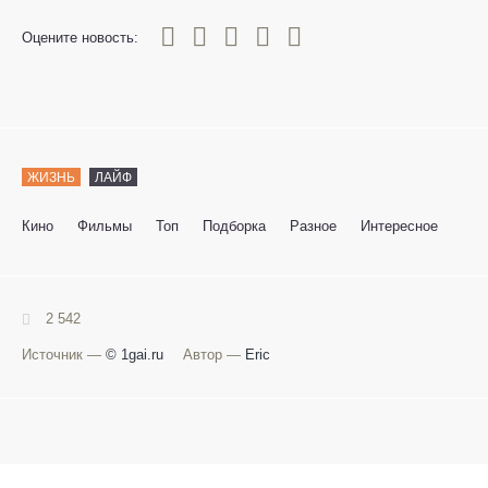
0
1
2
3
4
5
Оцените новость:
ЖИЗНЬ
ЛАЙФ
Кино
Фильмы
Топ
Подборка
Разное
Интересное
2 542
Источник —
© 1gai.ru
Автор —
Eric