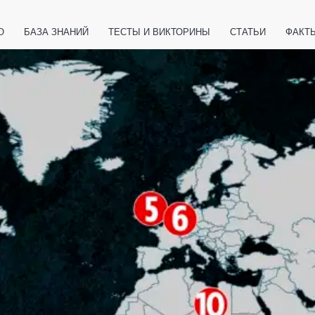
О
БАЗА ЗНАНИЙ
ТЕСТЫ И ВИКТОРИНЫ
СТАТЬИ
ФАКТ
ЕТЫ
ЖИВОТНЫЕ
ПОЛЕЗНО ЗНАТЬ
ЗАКОНОДАТЕЛЬСТВО
НОЛОГИИ