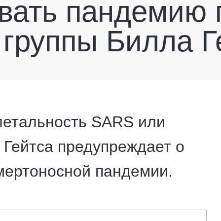
вать пандемию 
 группы Билла Г
 летальность SARS или
 Гейтса предупреждает о
мертоносной пандемии.