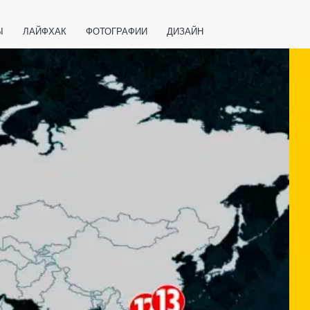
Ы
ЛАЙФХАК
ФОТОГРАФИИ
ДИЗАЙН
ВАЖНО ЗНАТЬ
СПОРТ
СМАРТФОНЫ
ПОЛЕЗНОЕ