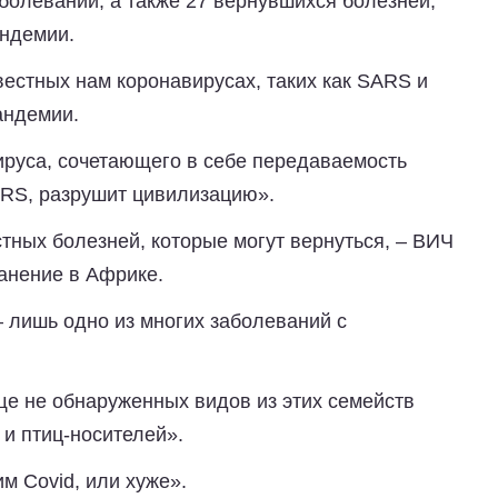
болеваний, а также 27 вернувшихся болезней,
андемии.
звестных нам коронавирусах, таких как SARS и
андемии.
ируса, сочетающего в себе передаваемость
ERS, разрушит цивилизацию».
тных болезней, которые могут вернуться, – ВИЧ
анение в Африке.
– лишь одно из многих заболеваний с
ще не обнаруженных видов из этих семейств
и птиц-носителей».
м Covid, или хуже».