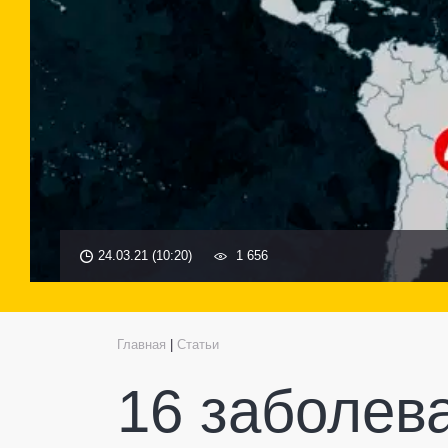
24.03.21 (10:20)
1 656
Главная
|
Статьи
16 заболев