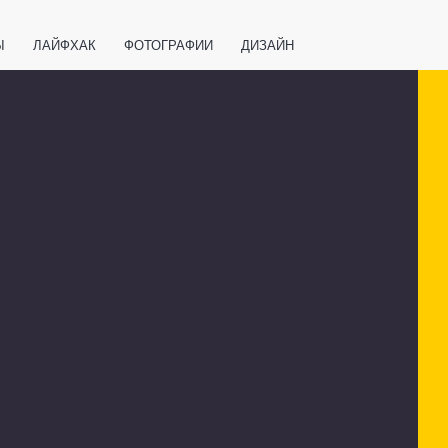
Ы
ЛАЙФХАК
ФОТОГРАФИИ
ДИЗАЙН
ВАЖНО ЗНАТЬ
СПОРТ
СМАРТФОНЫ
ПОЛЕЗНОЕ