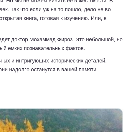
й. Но мы не можем винить ее в жестокости. В
век. Так что если уж на то пошло, дело не во
ткрытая книга, готовая к изучению. Или, в
 ведет доктор Мохаммад Фироз. Это небольшой, но
ный емких познавательных фактов.
ных и интригующих исторических деталей,
они надолго останутся в вашей памяти.