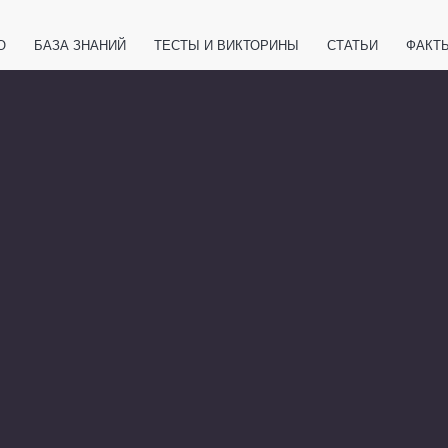
О
БАЗА ЗНАНИЙ
ТЕСТЫ И ВИКТОРИНЫ
СТАТЬИ
ФАКТ
ЕТЫ
ЖИВОТНЫЕ
ПОЛЕЗНО ЗНАТЬ
ЗАКОНОДАТЕЛЬСТВО
НОЛОГИИ