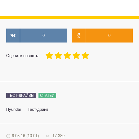
0
0
100
1
2
3
4
5
Оцените новость:
ТЕСТ-ДРАЙВЫ
СТАТЬИ
Hyundai
Тест-драйв
6.05.16 (10:01)
17 389