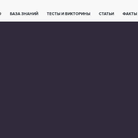
О
БАЗА ЗНАНИЙ
ТЕСТЫ И ВИКТОРИНЫ
СТАТЬИ
ФАКТЫ
ЕТЫ
ЖИВОТНЫЕ
ПОЛЕЗНО ЗНАТЬ
ЗАКОНОДАТЕЛЬСТВО
НОЛОГИИ