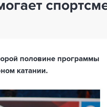
могает спортсм
торой половине программы
ном катании.