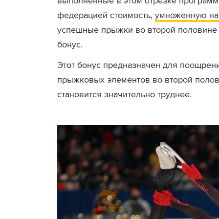
выполненные в этом отрезке программ
федерацией стоимость,
умноженную на 
успешные прыжки во второй половине
бонус.
Этот бонус предназначен для поощрен
прыжковых элементов во второй полови
становится значительно труднее.