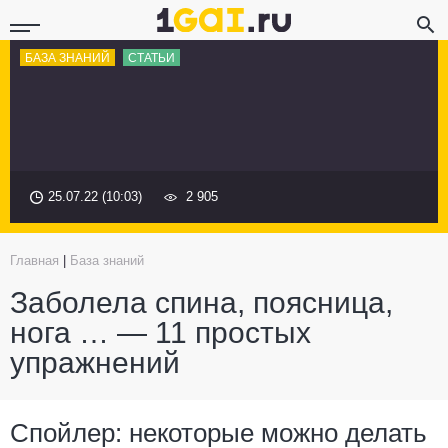
БАЗА ЗНАНИЙ
СТАТЬИ
25.07.22 (10:03)
2 905
Главная
|
База знаний
Заболела спина, поясница,
нога … — 11 простых
упражнений
Спойлер: некоторые можно делать