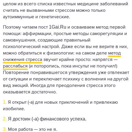
целом из всего списка известных медицине заболеваний
считать не вызванными стрессом можно только
аутоиммунные и генетические.
1Gai.Ru
Поэтому читаем пост
и осваиваем метод первой
помощи: аффирмации, простые методы саморегуляции и
самовнушения, создающие правильный
психологический настрой. Даже если вы не верите в них,
можно обратиться к физиологии: на самом деле
метод
снижения стресса
звучит крайне просто: напрягся —
расслабься
(и поторопись, пока инсульт не получил!)
Повторение понравившегося утверждения уже отвлекает
от ситуации и переключает психику с волнения на другой
вид эмоций. Иногда для преодоления стресса этого
оказывается достаточно.
1.
Я открыт (-а) для новых приключений и привлекаю
изобилие.
2.
Я достоин (-а) финансового успеха.
3.
Моя работа — это не я.