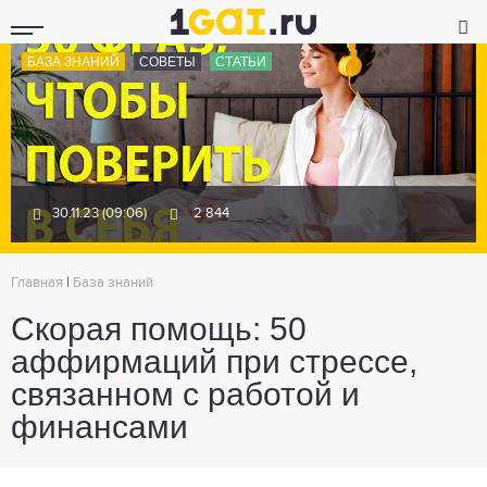
БАЗА ЗНАНИЙ
СОВЕТЫ
СТАТЬИ
30.11.23 (09:06)
2 844
Главная
|
База знаний
Скорая помощь: 50
аффирмаций при стрессе,
связанном с работой и
финансами