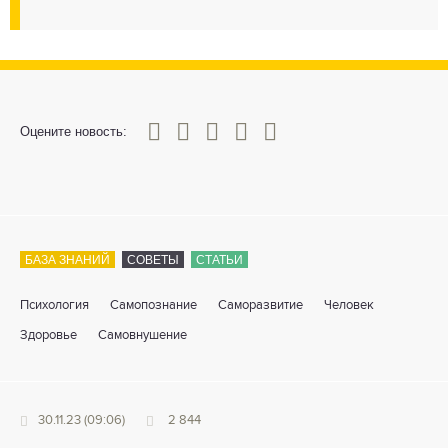
0
1
2
3
4
5
Оцените новость:
БАЗА ЗНАНИЙ
СОВЕТЫ
СТАТЬИ
Психология
Самопознание
Саморазвитие
Человек
Здоровье
Самовнушение
30.11.23 (09:06)
2 844