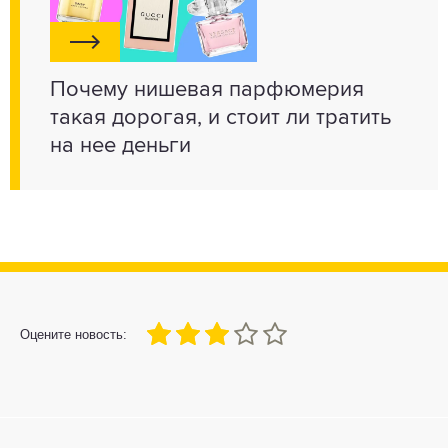
Почему нишевая парфюмерия
такая дорогая, и стоит ли тратить
на нее деньги
60
1
2
3
4
5
Оцените новость: