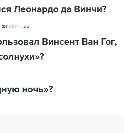
лся Леонардо да Винчи?
т Флоренции.
ользовал Винсент Ван Гог,
солнухи»?
дную ночь»?