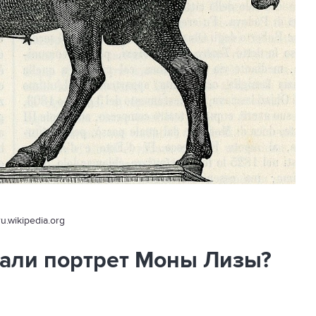
ru.wikipedia.org
щали портрет Моны Лизы?