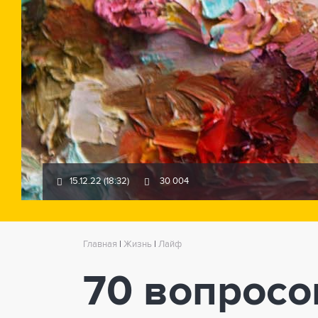
15.12.22 (18:32)
30 004
Главная
|
Жизнь
|
Лайф
70 вопросов