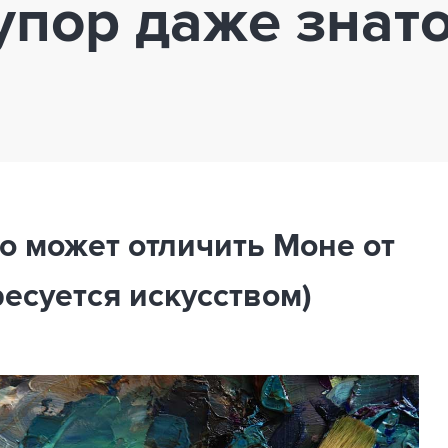
тупор даже знат
то может отличить Моне от
ресуется искусством)